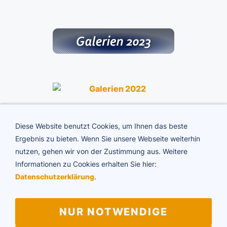
Diese Website benutzt Cookies, um Ihnen das beste
Ergebnis zu bieten. Wenn Sie unsere Webseite weiterhin
nutzen, gehen wir von der Zustimmung aus. Weitere
Informationen zu Cookies erhalten Sie hier:
ADTV Tanzschule Brigitte Rühl
Datenschutzerklärung
.
Friedrichstraße 34 | 73430 Aalen
Telefon 07361 64594
E-Mail:
info@tanzschule-ruehl.de
NUR NOTWENDIGE